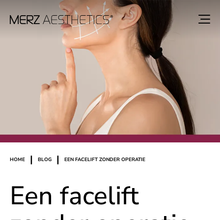
|
|
HOME
BLOG
EEN FACELIFT ZONDER OPERATIE
Een facelift