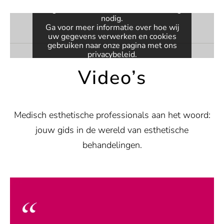
Vimeo. Om de ingesloten video weer
te geven, hebben we uw toestemming
nodig.
Ga voor meer informatie over hoe wij
uw gegevens verwerken en cookies
gebruiken naar onze pagina met ons
privacybeleid
.
Video’s
VIDEO ACTIVEREN
Altijd video's deblokkeren
Medisch esthetische professionals aan het woord:
jouw gids in de wereld van esthetische
behandelingen.