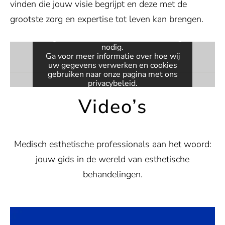
Toestemming vereist
vinden die jouw visie begrijpt en deze met de
grootste zorg en expertise tot leven kan brengen.
Deze inhoud wordt geleverd door
Vimeo. Om de ingesloten video weer
te geven, hebben we uw toestemming
nodig.
Ga voor meer informatie over hoe wij
uw gegevens verwerken en cookies
gebruiken naar onze pagina met ons
privacybeleid
.
Video’s
VIDEO ACTIVEREN
Altijd video's deblokkeren
Medisch esthetische professionals aan het woord:
jouw gids in de wereld van esthetische
behandelingen.