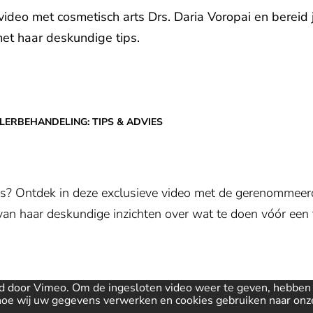
 video met cosmetisch arts Drs. Daria Voropai en bereid 
met haar deskundige tips.
LERBEHANDELING: TIPS & ADVIES
ers? Ontdek in deze exclusieve video met de gerenommeerd
van haar deskundige inzichten over wat te doen vóór een
Toestemming vereist
d door Vimeo. Om de ingesloten video weer te geven, hebbe
hoe wij uw gegevens verwerken en cookies gebruiken naar on