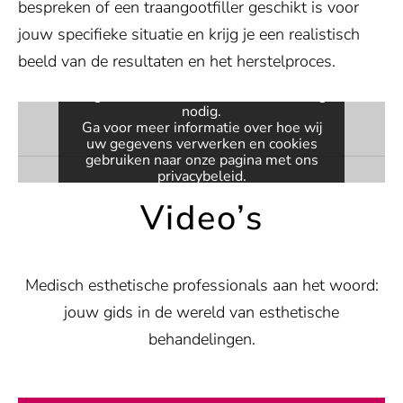
bespreken of een traangootfiller geschikt is voor
Toestemming vereist
jouw specifieke situatie en krijg je een realistisch
beeld van de resultaten en het herstelproces.
Deze inhoud wordt geleverd door
Vimeo. Om de ingesloten video weer
te geven, hebben we uw toestemming
nodig.
Ga voor meer informatie over hoe wij
uw gegevens verwerken en cookies
gebruiken naar onze pagina met ons
privacybeleid
.
Video’s
VIDEO ACTIVEREN
Altijd video's deblokkeren
Medisch esthetische professionals aan het woord:
jouw gids in de wereld van esthetische
behandelingen.