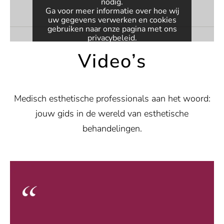
nodig.
Ga voor meer informatie over hoe wij
uw gegevens verwerken en cookies
gebruiken naar onze pagina met ons
privacybeleid
.
Video’s
VIDEO ACTIVEREN
Altijd video's deblokkeren
Medisch esthetische professionals aan het woord:
jouw gids in de wereld van esthetische
behandelingen.