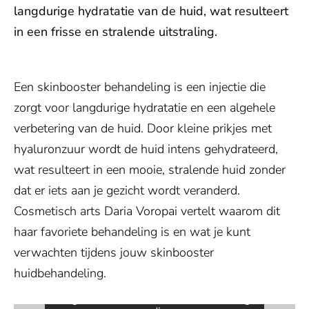
langdurige hydratatie van de huid, wat resulteert
in een frisse en stralende uitstraling.
Een skinbooster behandeling is een injectie die
zorgt voor langdurige hydratatie en een algehele
verbetering van de huid. Door kleine prikjes met
hyaluronzuur wordt de huid intens gehydrateerd,
wat resulteert in een mooie, stralende huid zonder
dat er iets aan je gezicht wordt veranderd.
Cosmetisch arts Daria Voropai vertelt waarom dit
haar favoriete behandeling is en wat je kunt
Toestemming vereist
verwachten tijdens jouw skinbooster
huidbehandeling.
Deze inhoud wordt geleverd door
Vimeo. Om de ingesloten video weer
te geven, hebben we uw toestemming