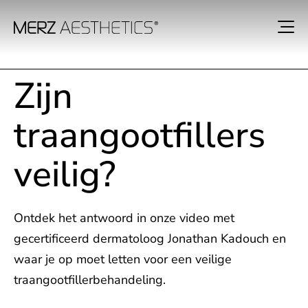
Zijn
traangootfillers
veilig?
Ontdek het antwoord in onze video met
gecertificeerd dermatoloog Jonathan Kadouch en
waar je op moet letten voor een veilige
traangootfillerbehandeling.