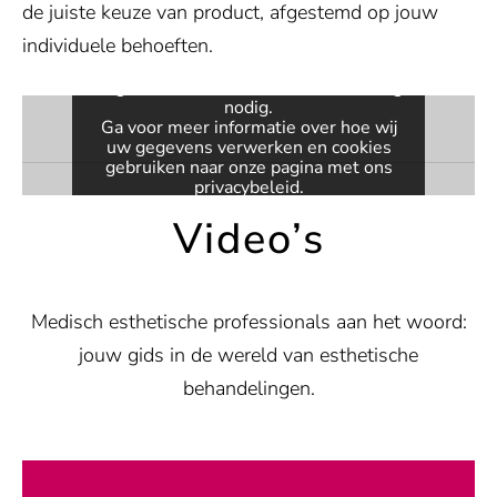
Toestemming vereist
de juiste keuze van product, afgestemd op jouw
individuele behoeften.
Deze inhoud wordt geleverd door
Vimeo. Om de ingesloten video weer
te geven, hebben we uw toestemming
nodig.
Ga voor meer informatie over hoe wij
uw gegevens verwerken en cookies
gebruiken naar onze pagina met ons
privacybeleid
.
Video’s
VIDEO ACTIVEREN
Altijd video's deblokkeren
Medisch esthetische professionals aan het woord:
jouw gids in de wereld van esthetische
behandelingen.