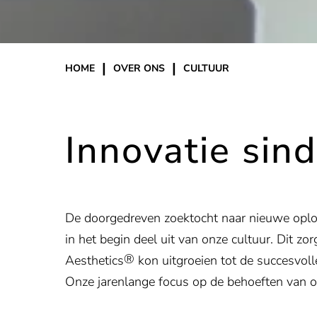
|
|
HOME
OVER ONS
CULTUUR
Innovatie sin
De doorgedreven zoektocht naar nieuwe opl
in het begin deel uit van onze cultuur. Dit zo
®
Aesthetics
kon uitgroeien tot de succesvolle
Onze jarenlange focus op de behoeften van on
ons bedrijf. Want bij de ontwikkeling van al 