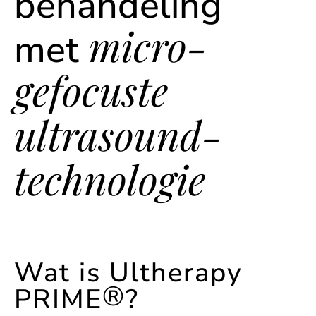
behandeling
micro­-­
met
gefocuste
ultrasound-
technologie
Wat is Ultherapy
®
PRIME
?