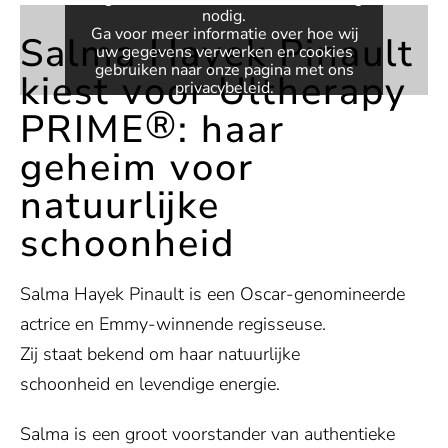
nodig.
Ga voor meer informatie over hoe wij
Salma Hayek Pinault
uw gegevens verwerken en cookies
gebruiken naar onze pagina met ons
kiest voor Ultherapy
privacybeleid
.
®
PRIME
: haar
VIDEO ACTIVEREN
geheim voor
Altijd video's deblokkeren
natuurlijke
schoonheid
Salma Hayek Pinault is een Oscar-genomineerde
actrice en Emmy-winnende regisseuse.
Zij staat bekend om haar natuurlijke
schoonheid en levendige energie.
Salma is een groot voorstander van authentieke